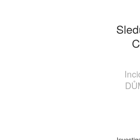
Sled
C
Inc
DŮM
Investig