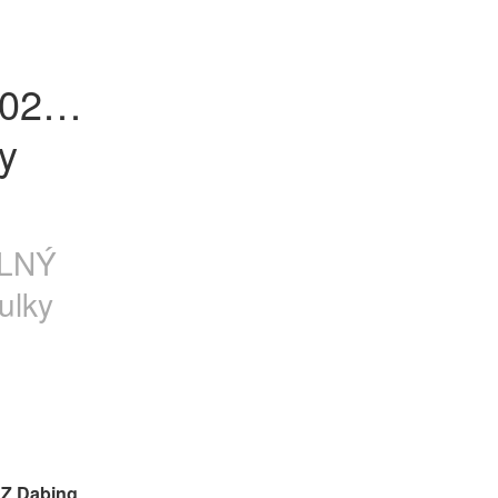
23) 
y 
ELNÝ
ulky
Z Dabing 