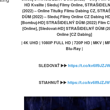
HD Kvalite | Sleduj Filmy Online, STRAŠIDEL
(2022) – Online Titulky Filmu Dabing CZ, STR
DŮM (2022) – Sleduj Filmy Online CZ Dabing HD 
[Bombuj-HD] STRAŠIDELNÝ DŮM (2022) Film CZ
[Online], [Sledovat-HD] STRAŠIDELNÝ DŮM (202
Online [CZ Dabing]
| 4K UHD | 1080P FULL HD | 720P HD | MKV | MP4
Blu-Ray |
SLEDOVAŤ ▶️▶️ 
https://t.co/kv6lf9JZJ
STIAHNUŤ ▶️▶️ 
https://t.co/kv6lf9JZJW