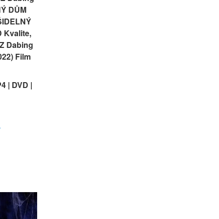
NÝ DŮM 
AŠIDELNÝ 
Kvalite, 
 Dabing 
2) Film 
 | DVD | 
W