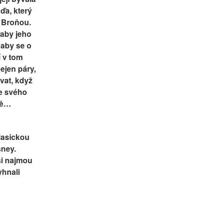
ďa, který 
 Broňou. 
aby jeho 
aby se o 
 v tom 
jen páry, 
vat, když 
e svého 
ně…
asickou 
ney. 
i najmou 
hnali 