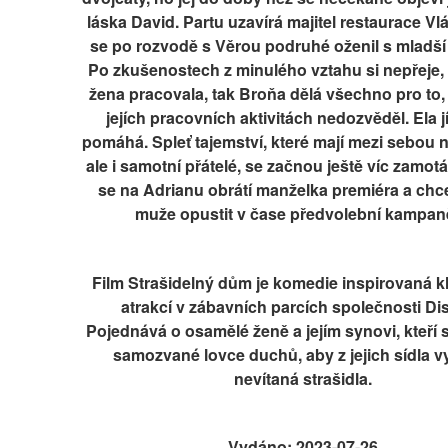
láska David. Partu uzavírá majitel restaurace Vlá
se po rozvodě s Věrou podruhé oženil s mladší
Po zkušenostech z minulého vztahu si nepřeje, 
žena pracovala, tak Broňa dělá všechno pro to, 
jejích pracovních aktivitách nedozvěděl. Ela jí
pomáhá. Spleť tajemství, které mají mezi sebou ne
ale i samotní přátelé, se začnou ještě víc zamotá
se na Adrianu obrátí manželka premiéra a chc
muže opustit v čase předvolební kampa
Film Strašidelný dům je komedie inspirovaná kl
atrakcí v zábavních parcích společnosti Dis
Pojednává o osamělé ženě a jejím synovi, kteří s
samozvané lovce duchů, aby z jejich sídla vy
nevítaná strašidla.
Vydáno: 2023-07-26