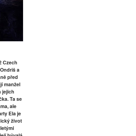
 Czech 
Ondriš a 
ně před 
jí manžel 
 jejich 
ka. Ta se 
ma, ale 
ty Ela je 
cký život 
letými 
ejí bývalá 