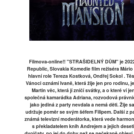
Filmova-online!! "STRAŠIDELNÝ DŮM" je 2022
Republic, Slovakia Komedie film režiséra Mário 
hlavní role Tereza Kostková, Ondřej Sokol . Těs
Vánoci oznámí Ivaně, která žije jen pro rodinu, je
Martin věc, která jí zničí svátky, a o které ví jen
společná kamarádka Adriana, rozvodová právnič
jako jediná z party nevdala a nemá děti. Žije sa
udržuje poměr se svým šéfem Filipem. Další z par
známá televizní moderátorka, která vede harmoni
s překladatelem knih Andrejem a jejich deseti
dvojčaty, no jej do doby než se nečekaně objeví j